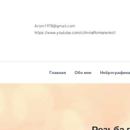
Arom1978@gmail.com
https://www.youtube.com/c/AnnaRomanenko1
Главная
Обо мне
Нейрографик
Резьба 