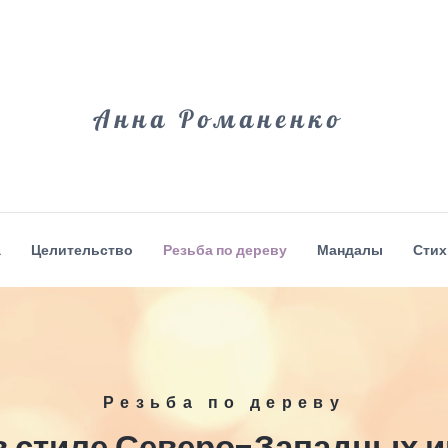
Анна Романенко
а
Целительство
Резьба по дереву
Мандалы
Стих
Резьба по дереву
в стиле Северо-Западных 