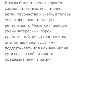
Иногда бывает очень непросто
совмещать семью, воспитание
детей, творчество и учебу, а теперь
еще и преподавательскую
деятельность. Мною уже пройден
очень интересный, порой
драматичный путь и хочется этим
опытом делиться с другими,
поддерживать их в начинаниях на
пути поиска себя и своего
предназначения в жизни.
На этом сайте вы можете
познакомиться с моими работами
резьбы по дереву, стихами и арт-
проектами. Надеюсь вы получите
удовольствия от этого знакомства,
как я получала от их создания.